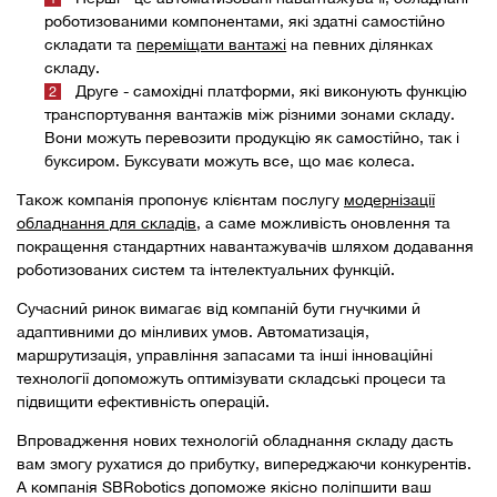
роботизованими компонентами, які здатні самостійно
складати та
переміщати вантажі
на певних ділянках
складу.
Друге - самохідні платформи, які виконують функцію
транспортування вантажів між різними зонами складу.
Вони можуть перевозити продукцію як самостійно, так і
буксиром. Буксувати можуть все, що має колеса.
Також компанія пропонує клієнтам послугу
модернізації
обладнання для складів
, а саме можливість оновлення та
покращення стандартних навантажувачів шляхом додавання
роботизованих систем та інтелектуальних функцій.
Сучасний ринок вимагає від компаній бути гнучкими й
адаптивними до мінливих умов. Автоматизація,
маршрутизація, управління запасами та інші інноваційні
технології допоможуть оптимізувати складські процеси та
підвищити ефективність операцій.
Впровадження нових технологій обладнання складу дасть
вам змогу рухатися до прибутку, випереджаючи конкурентів.
А компанія SBRobotics допоможе якісно поліпшити ваш