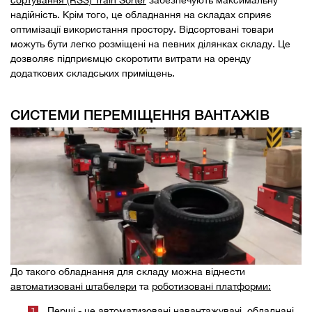
сортування (RSS) Train Sorter
забезпечують максимальну
надійність. Крім того, це обладнання на складах сприяє
оптимізації використання простору. Відсортовані товари
можуть бути легко розміщені на певних ділянках складу. Це
дозволяє підприємцю скоротити витрати на оренду
додаткових складських приміщень.
СИСТЕМИ ПЕРЕМІЩЕННЯ ВАНТАЖІВ
До такого обладнання для складу можна віднести
автоматизовані штабелери
та
роботизовані платформи:
Перші - це автоматизовані навантажувачі, обладнані